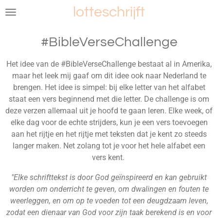
lotteschrijft
Ga
direct
naar
#BibleVerseChallenge
de
hoofdinhoud
Het idee van de #BibleVerseChallenge bestaat al in Amerika,
maar het leek mij gaaf om dit idee ook naar Nederland te
brengen. Het idee is simpel: bij elke letter van het alfabet
staat een vers beginnend met die letter. De challenge is om
deze verzen allemaal uit je hoofd te gaan leren. Elke week, of
elke dag voor de echte strijders, kun je een vers toevoegen
aan het rijtje en het rijtje met teksten dat je kent zo steeds
langer maken. Net zolang tot je voor het hele alfabet een
vers kent.
"Elke schrifttekst is door God geïnspireerd en kan gebruikt
worden om onderricht te geven, om dwalingen en fouten te
weerleggen, en om op te voeden tot een deugdzaam leven,
zodat een dienaar van God voor zijn taak berekend is en voor