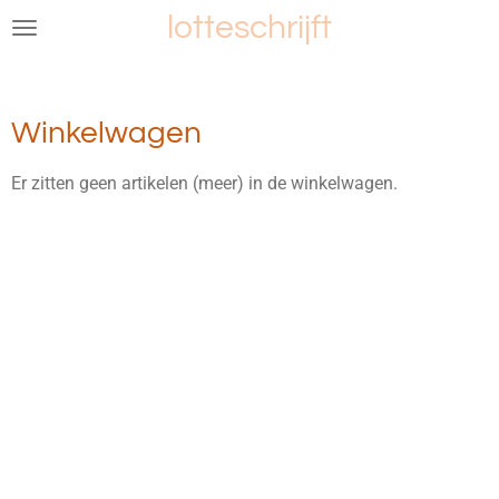
lotteschrijft
Ga
direct
naar
de
Winkelwagen
hoofdinhoud
Er zitten geen artikelen (meer) in de winkelwagen.